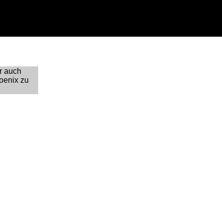
hr auch
oenix zu