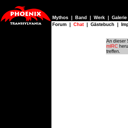
Mythos
|
Band
|
Werk
|
Galerie
Forum
|
Chat
|
Gästebuch
|
Im
An dieser 
mIRC
heru
treffen.